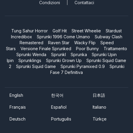
Condizioni
Contattaci
Tung Sahur Horror
Golf Hit
Street Wheelie
Stardust
Incredibox
Sprunki 1996 Come Umano
Subway Clash
Remastered
Raven Star
Wacky Flip
Speed
Stars
Versione Finale Sprunked
Poor Bunny
Trattamento
Sprunki Wenda
Sprunkl
Sprunka
Sprunki Upin
Ipin
Sprunklings
Sprunki Grown Up
Sprunki Squid Game
2
Sprunki Squid Game
Sprunki Pyramixed 0.9
Sprunki
Fase 7 Definitiva
English
한국어
日本語
Français
Español
Italiano
Deutsch
Português
Türkçe