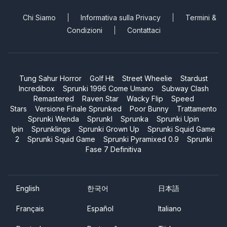
Chi Siamo
Informativa sulla Privacy
Termini &
Condizioni
Contattaci
Tung Sahur Horror
Golf Hit
Street Wheelie
Stardust
Incredibox
Sprunki 1996 Come Umano
Subway Clash
Remastered
Raven Star
Wacky Flip
Speed
Stars
Versione Finale Sprunked
Poor Bunny
Trattamento
Sprunki Wenda
Sprunkl
Sprunka
Sprunki Upin
Ipin
Sprunklings
Sprunki Grown Up
Sprunki Squid Game
2
Sprunki Squid Game
Sprunki Pyramixed 0.9
Sprunki
Fase 7 Definitiva
English
한국어
日本語
Français
Español
Italiano