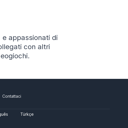
a e appassionati di
llegati con altri
deogiochi.
Contattaci
guês
Türkçe