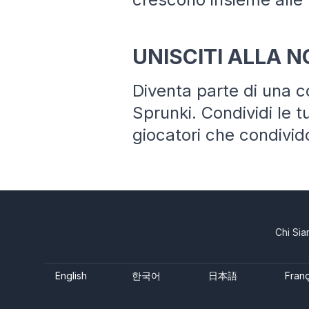
UNISCITI ALLA 
Diventa parte di una c
Sprunki. Condividi le t
giocatori che condivid
Chi Si
English
한국어
日本語
Franç