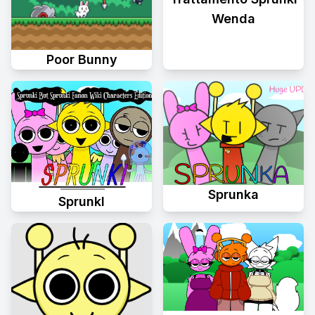
Wenda
Poor Bunny
Sprunka
Sprunkl