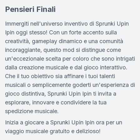
Pensieri Finali
Immergiti nell'universo inventivo di Sprunki Upin
Ipin oggi stesso! Con un forte accento sulla
creatività, gameplay dinamico e una comunità
incoraggiante, questo mod si distingue come
un'eccezionale scelta per coloro che sono intrigati
dalla creazione musicale e dal gioco interattivo.
Che il tuo obiettivo sia affinare i tuoi talenti
musicali o semplicemente goderti un'esperienza di
gioco distintiva, Sprunki Upin Ipin ti invita a
esplorare, innovare e condividere la tua
spedizione musicale.
Inizia a giocare a Sprunki Upin Ipin ora per un
viaggio musicale gratuito e delizioso!