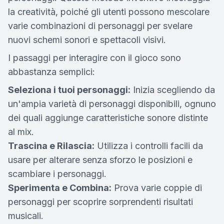
la creatività, poiché gli utenti possono mescolare
varie combinazioni di personaggi per svelare
nuovi schemi sonori e spettacoli visivi.
I passaggi per interagire con il gioco sono
abbastanza semplici:
Seleziona i tuoi personaggi:
Inizia scegliendo da
un'ampia varietà di personaggi disponibili, ognuno
dei quali aggiunge caratteristiche sonore distinte
al mix.
Trascina e Rilascia:
Utilizza i controlli facili da
usare per alterare senza sforzo le posizioni e
scambiare i personaggi.
Sperimenta e Combina:
Prova varie coppie di
personaggi per scoprire sorprendenti risultati
musicali.