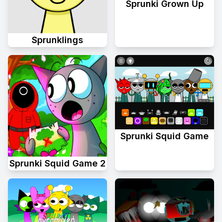
Sprunki Grown Up
Sprunklings
Sprunki Squid Game
Sprunki Squid Game 2