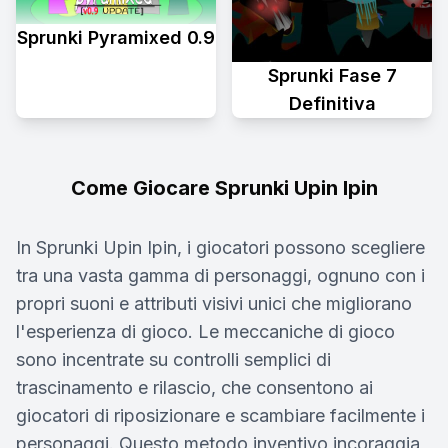
Sprunki Pyramixed 0.9
Sprunki Fase 7
Definitiva
Come Giocare Sprunki Upin Ipin
In Sprunki Upin Ipin, i giocatori possono scegliere
tra una vasta gamma di personaggi, ognuno con i
propri suoni e attributi visivi unici che migliorano
l'esperienza di gioco. Le meccaniche di gioco
sono incentrate su controlli semplici di
trascinamento e rilascio, che consentono ai
giocatori di riposizionare e scambiare facilmente i
personaggi. Questo metodo inventivo incoraggia