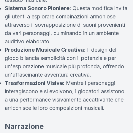
Sistema Sonoro Pioniere:
Questa modifica invita
gli utenti a esplorare combinazioni armoniose
attraverso il sovrapposizione di suoni provenienti
da vari personaggi, culminando in un ambiente
auditivo elaborato.
Produzione Musicale Creativa:
Il design del
gioco bilancia semplicità con il potenziale per
un'esplorazione musicale più profonda, offrendo
un'affascinante avventura creativa.
Trasformazioni Visive:
Mentre i personaggi
interagiscono e si evolvono, i giocatori assistono
a una performance visivamente accattivante che
arricchisce le loro composizioni musicali.
Narrazione