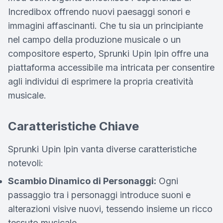
Incredibox offrendo nuovi paesaggi sonori e
immagini affascinanti. Che tu sia un principiante
nel campo della produzione musicale o un
compositore esperto, Sprunki Upin Ipin offre una
piattaforma accessibile ma intricata per consentire
agli individui di esprimere la propria creatività
musicale.
Caratteristiche Chiave
Sprunki Upin Ipin vanta diverse caratteristiche
notevoli:
Scambio Dinamico di Personaggi:
Ogni
passaggio tra i personaggi introduce suoni e
alterazioni visive nuovi, tessendo insieme un ricco
tessuto musicale.