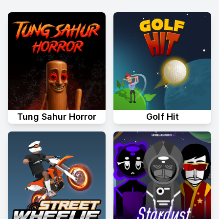
Tung Sahur Horror
Golf Hit