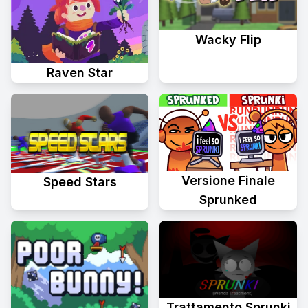
Wacky Flip
Raven Star
Versione Finale
Speed Stars
Sprunked
Trattamento Sprunki