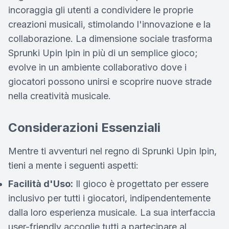
incoraggia gli utenti a condividere le proprie
creazioni musicali, stimolando l'innovazione e la
collaborazione. La dimensione sociale trasforma
Sprunki Upin Ipin in più di un semplice gioco;
evolve in un ambiente collaborativo dove i
giocatori possono unirsi e scoprire nuove strade
nella creatività musicale.
Considerazioni Essenziali
Mentre ti avventuri nel regno di Sprunki Upin Ipin,
tieni a mente i seguenti aspetti:
Facilità d'Uso:
Il gioco è progettato per essere
inclusivo per tutti i giocatori, indipendentemente
dalla loro esperienza musicale. La sua interfaccia
user-friendly accoglie tutti a partecipare al