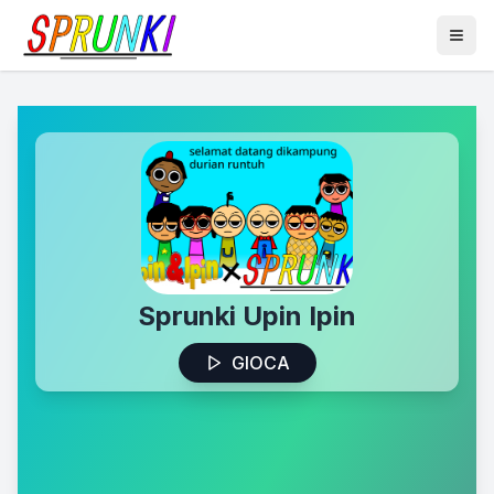
Sprunki Upin Ipin
GIOCA