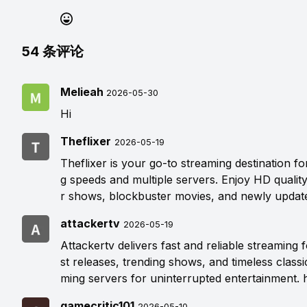
54
条评论
Melieah
2026-05-30
Hi
Theflixer
2026-05-19
Theflixer is your go-to streaming destination f
g speeds and multiple servers. Enjoy HD qualit
r shows, blockbuster movies, and newly updat
attackertv
2026-05-19
Attackertv delivers fast and reliable streaming
st releases, trending shows, and timeless classi
ming servers for uninterrupted entertainment.
gamecritic101
2026-05-10