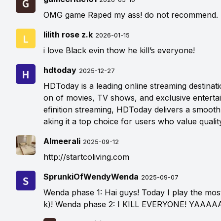
OMG game Raped my ass! do not recommend.
lilith rose z.k
2026-01-15
i love Black evin thow he kill’s everyone!
hdtoday
2025-12-27
HDToday is a leading online streaming destinati
on of movies, TV shows, and exclusive enterta
efinition streaming, HDToday delivers a smooth
aking it a top choice for users who value quali
Almeerali
2025-09-12
http://startcoliving.com
SprunkiOfWendyWenda
2025-09-07
Wenda phase 1: Hai guys! Today I play the mos
k)! Wenda phase 2: I KILL EVERYONE! YAAA