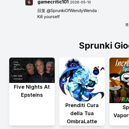
gamecritic101
2026-05-10
回复
@SprunkiOfWendyWenda
:
Kill yourself
查
Sprunki Gio
Five Nights At
Epsteins
Prenditi Cura
Sp
della Tua
Vapor
OmbraLatte