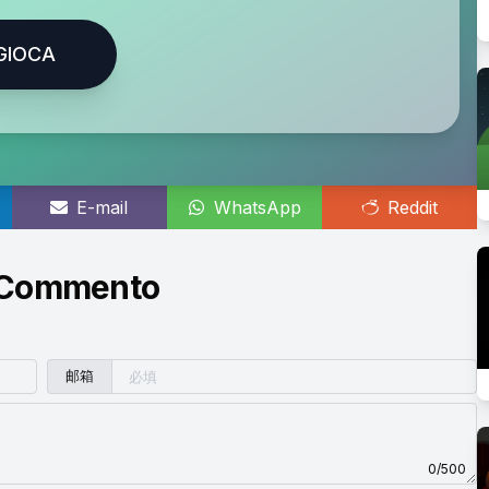
GIOCA
E-mail
WhatsApp
Reddit
 Commento
邮箱
0/500