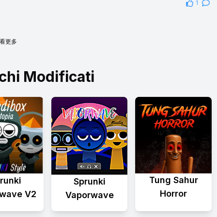
1
看更多
chi Modificati
Tung Sahur
runki
Sprunki
Horror
wave V2
Vaporwave