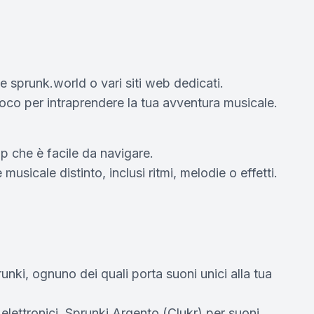
e sprunk.world o vari siti web dedicati.
gioco per intraprendere la tua avventura musicale.
op che è facile da navigare.
icale distinto, inclusi ritmi, melodie o effetti.
nki, ognuno dei quali porta suoni unici alla tua
 elettronici, Sprunki Argento (Clukr) per suoni