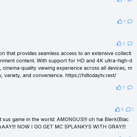
1
2
on that provides seamless access to an extensive collecti
inment content. With support for HD and 4K ultra-high-d
, cinema-quality viewing experience across all devices, m
ty, variety, and convenience.
https://hdtodaytv.rest/
7
5
1
t sus game in the world: AMONGUS!!! oh hai Blerk(Blac
AAAAY!!! NOW I GO GET MC SPLANKYS WITH GRAY!!!