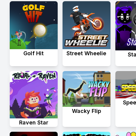
Golf Hit
Street Wheelie
St
Spee
Wacky Flip
Raven Star