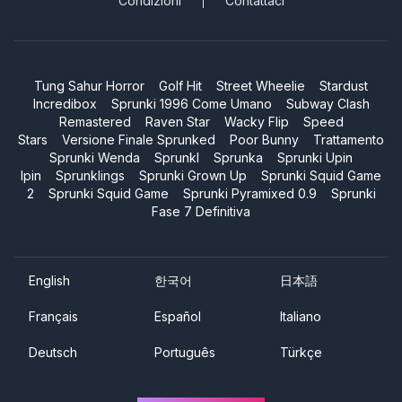
Condizioni
Contattaci
Tung Sahur Horror
Golf Hit
Street Wheelie
Stardust
Incredibox
Sprunki 1996 Come Umano
Subway Clash
Remastered
Raven Star
Wacky Flip
Speed
Stars
Versione Finale Sprunked
Poor Bunny
Trattamento
Sprunki Wenda
Sprunkl
Sprunka
Sprunki Upin
Ipin
Sprunklings
Sprunki Grown Up
Sprunki Squid Game
2
Sprunki Squid Game
Sprunki Pyramixed 0.9
Sprunki
Fase 7 Definitiva
English
한국어
日本語
Français
Español
Italiano
Deutsch
Português
Türkçe