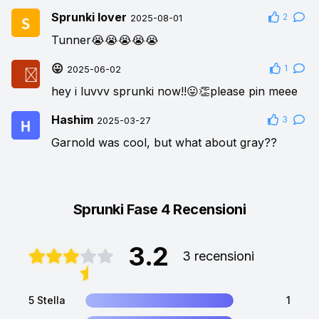
Sprunki lover
2
2025-08-01
Tunner😭😭😭😭😭
😛
1
2025-06-02
hey i luvvv sprunki now!!😛👏please pin meee
Hashim
3
2025-03-27
Garnold was cool, but what about gray??
Sprunki Fase 4 Recensioni
3.2
3 recensioni
5 Stella
1