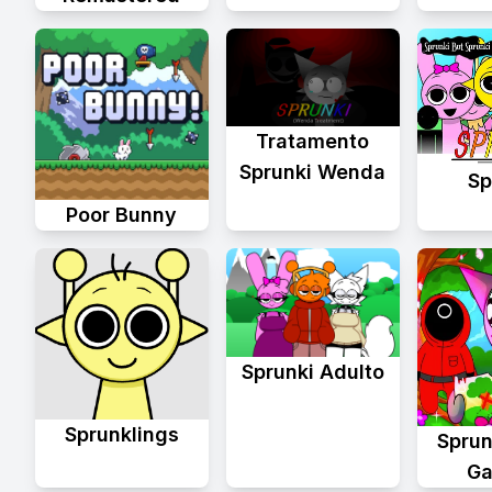
Tratamento
Sprunki Wenda
Sp
Poor Bunny
Sprunki Adulto
Sprunklings
Sprun
Ga