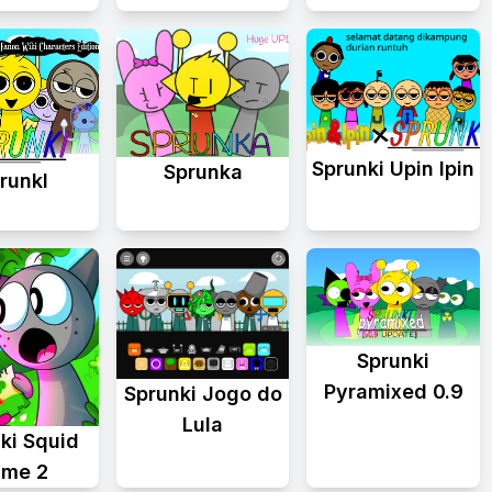
Sprunki Upin Ipin
Sprunka
runkl
Sprunki
Pyramixed 0.9
Sprunki Jogo do
Lula
ki Squid
me 2