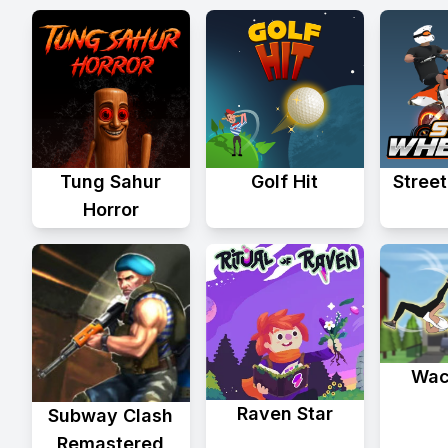
Tung Sahur
Golf Hit
Stree
Horror
Wac
Raven Star
Subway Clash
Remastered