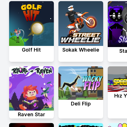
Golf Hit
Sokak Wheelie
St
Hız Y
Deli Flip
Raven Star