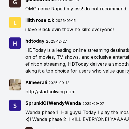
OMG game Raped my ass! do not recommend.
lilith rose z.k
2026-01-15
i love Black evin thow he kill’s everyone!
hdtoday
2025-12-27
HDToday is a leading online streaming destinati
on of movies, TV shows, and exclusive enterta
efinition streaming, HDToday delivers a smooth
aking it a top choice for users who value quali
Almeerali
2025-09-12
http://startcoliving.com
SprunkiOfWendyWenda
2025-09-07
Wenda phase 1: Hai guys! Today I play the mos
k)! Wenda phase 2: I KILL EVERYONE! YAAA