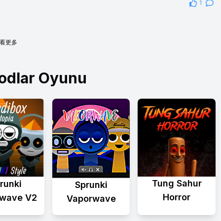
1
看更多
odlar Oyunu
Tung Sahur
runki
Sprunki
Horror
wave V2
Vaporwave