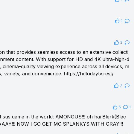
1
2
on that provides seamless access to an extensive collecti
inment content. With support for HD and 4K ultra-high-d
, cinema-quality viewing experience across all devices, m
ty, variety, and convenience.
https://hdtodaytv.rest/
7
5
1
t sus game in the world: AMONGUS!!! oh hai Blerk(Blac
AAAAY!!! NOW I GO GET MC SPLANKYS WITH GRAY!!!