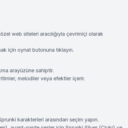
özel web siteleri aracılığıyla çevrimiçi olarak
k için oynat butonuna tıklayın.
kma arayüzüne sahiptir.
timler, melodiler veya efektler içerir.
 Sprunki karakterleri arasından seçim yapın.
en), avant-garde sesler için Sprunki Silver (Clukr) ve