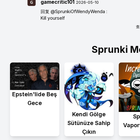
gamecritic101
2026-05-10
回复
@SprunkiOfWendyWenda
:
Kill yourself
查
Sprunki M
Epstein'lide Beş
Gece
Kendi Gölge
Sp
Sütünüze Sahip
Vapor
Çıkın