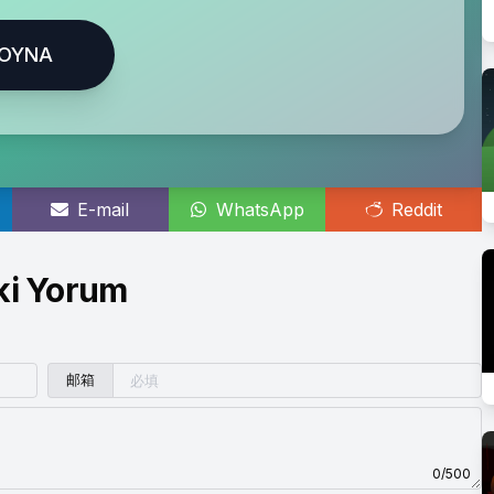
OYNA
E-mail
WhatsApp
Reddit
ki Yorum
邮箱
0/500