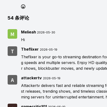
54
条评论
Melieah
2026-05-30
Hi
Theflixer
2026-05-19
Theflixer is your go-to streaming destination f
g speeds and multiple servers. Enjoy HD qualit
r shows, blockbuster movies, and newly updat
attackertv
2026-05-19
Attackertv delivers fast and reliable streaming
st releases, trending shows, and timeless classi
ming servers for uninterrupted entertainment.
gamecritic101
2026-05-10