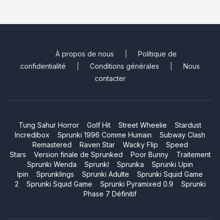
À propos de nous
Politique de
confidentialité
Conditions générales
Nous
contacter
Tung Sahur Horror
Golf Hit
Street Wheelie
Stardust
Incredibox
Sprunki 1996 Comme Humain
Subway Clash
Remastered
Raven Star
Wacky Flip
Speed
Stars
Version finale de Sprunked
Poor Bunny
Traitement
Sprunki Wenda
Sprunkl
Sprunka
Sprunki Upin
Ipin
Sprunklings
Sprunki Adulte
Sprunki Squid Game
2
Sprunki Squid Game
Sprunki Pyramixed 0.9
Sprunki
Phase 7 Définitif