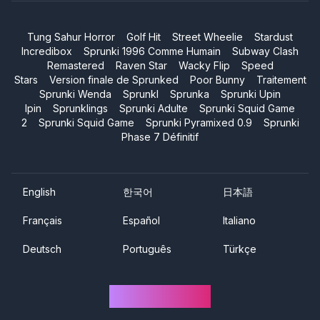
Tung Sahur Horror
Golf Hit
Street Wheelie
Stardust
Incredibox
Sprunki 1996 Comme Humain
Subway Clash
Remastered
Raven Star
Wacky Flip
Speed
Stars
Version finale de Sprunked
Poor Bunny
Traitement
Sprunki Wenda
Sprunkl
Sprunka
Sprunki Upin
Ipin
Sprunklings
Sprunki Adulte
Sprunki Squid Game
2
Sprunki Squid Game
Sprunki Pyramixed 0.9
Sprunki
Phase 7 Définitif
English
한국어
日本語
Français
Español
Italiano
Deutsch
Português
Türkçe
Sprunki One