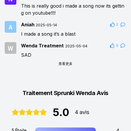
This is really good i made a song now its gettin
g on youtube!!!!
Aniah
2
2025-05-14
I made a song it’s a blast
Wenda Treatment
3
2025-05-04
SAD
查看更多
Traitement Sprunki Wenda Avis
5.0
4 avis
5 Étoile
4