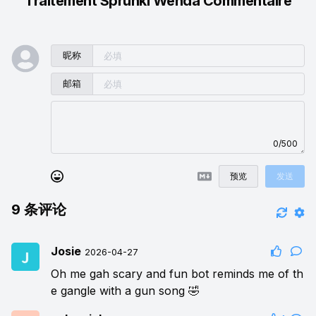
Traitement Sprunki Wenda Commentaire
昵称
邮箱
0/500
预览
发送
9
条评论
Josie
2026-04-27
Oh me gah scary and fun bot reminds me of th
e gangle with a gun song 🤣