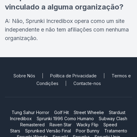
vinculado a alguma organização?
A: Não, Sprunki Incredibox opera como um site
independente e não tem afiliações com nenhuma
organização.
Sobre Nós
Política de Privacidade
Termos e
Condições
Contacte-nos
Tung Sahur Horror
Golf Hit
Street Wheelie
Stardust
Incredibox
Sprunki 1996 Como Humano
Subway Clash
Remastered
Raven Star
Wacky Flip
Speed
Stars
Sprunked Versão Final
Poor Bunny
Tratamento
Sprunki Wenda
Sprunkl
Sprunka
Sprunki Upin