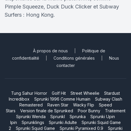
Pimple Squeeze, Duck Duck Clicker et Subway
Surfers : Hong Kong.
À propos de nous
Politique de
confidentialité
Conditions générales
Nous
contacter
Tung Sahur Horror
Golf Hit
Street Wheelie
Stardust
Incredibox
Sprunki 1996 Comme Humain
Subway Clash
Remastered
Raven Star
Wacky Flip
Speed
Stars
Version finale de Sprunked
Poor Bunny
Traitement
Sprunki Wenda
Sprunkl
Sprunka
Sprunki Upin
Ipin
Sprunklings
Sprunki Adulte
Sprunki Squid Game
2
Sprunki Squid Game
Sprunki Pyramixed 0.9
Sprunki