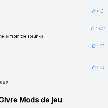
4
4
1
meing from the sprunkis
4
3
看更多
Givre Mods de jeu