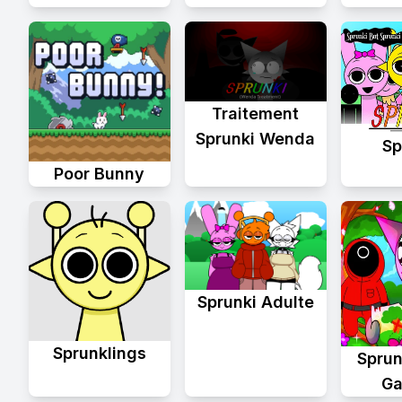
Traitement
Sprunki Wenda
Sp
Poor Bunny
Sprunki Adulte
Sprunklings
Sprun
Ga