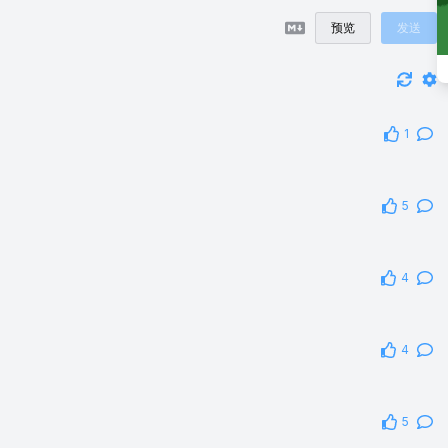
预览
发送
1
5
4
4
5