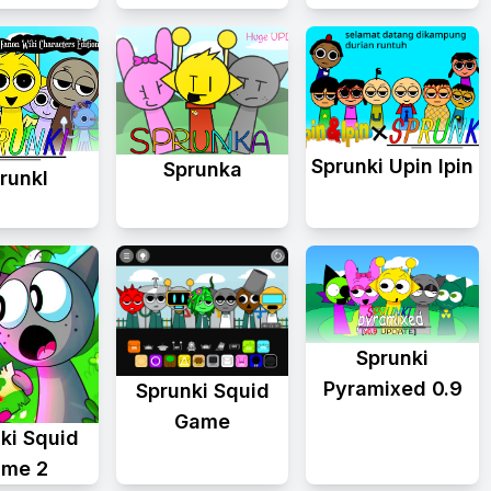
Sprunki Upin Ipin
Sprunka
runkl
Sprunki
Pyramixed 0.9
Sprunki Squid
Game
ki Squid
me 2