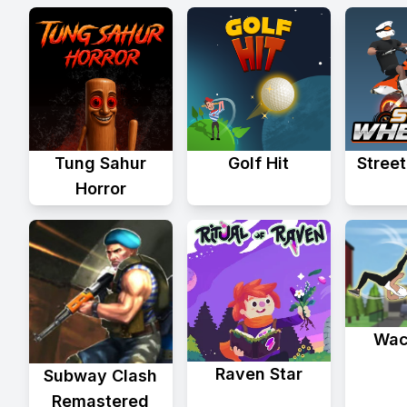
Tung Sahur
Golf Hit
Stree
Horror
Wac
Raven Star
Subway Clash
Remastered