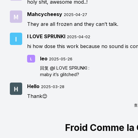
holy shit, awesome mod..!
Mahcycheesy
2025-04-27
They are all frozen and they can’t talk.
I LOVE SPRUNKI
2025-04-02
hi how dose this work because no sound is co
leo
2025-05-26
回复
@I LOVE SPRUNKI
:
maby it’s glitched?
Hello
2025-03-28
Thank😊
查
Froid Comme la 