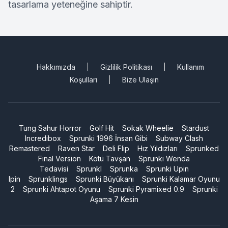
tasarlama yeteneğine sahiptir.
Hakkımızda
Gizlilik Politikası
Kullanım
Koşulları
Bize Ulaşın
Tung Sahur Horror
Golf Hit
Sokak Wheelie
Stardust
Incredibox
Sprunki 1996 İnsan Gibi
Subway Clash
Remastered
Raven Star
Deli Flip
Hız Yıldızları
Sprunked
Final Version
Kötü Tavşan
Sprunki Wenda
Tedavisi
Sprunkl
Sprunka
Sprunki Upin
Ipin
Sprunklings
Sprunki Büyükanı
Sprunki Kalamar Oyunu
2
Sprunki Ahtapot Oyunu
Sprunki Pyramixed 0.9
Sprunki
Aşama 7 Kesin