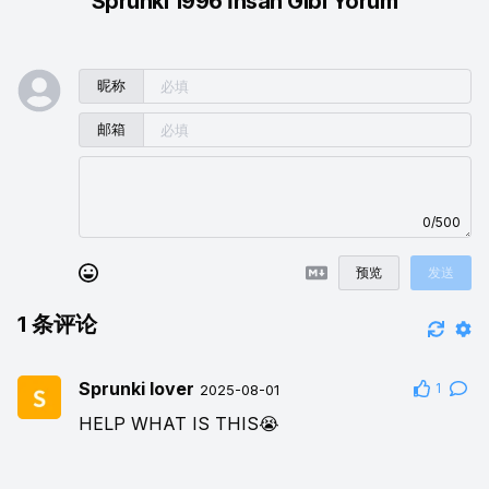
Sprunki 1996 İnsan Gibi Yorum
昵称
邮箱
0/500
预览
发送
1
条评论
Sprunki lover
1
2025-08-01
HELP WHAT IS THIS😭