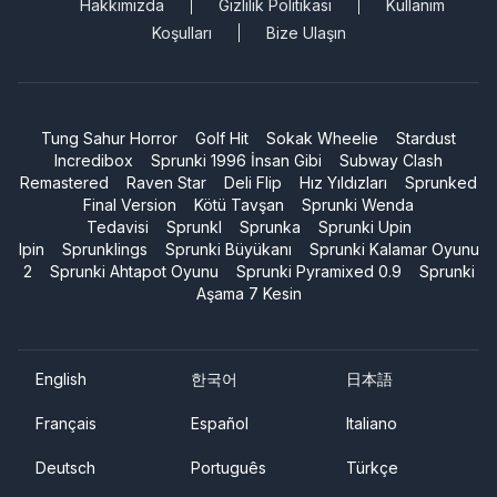
Hakkımızda
Gizlilik Politikası
Kullanım
Koşulları
Bize Ulaşın
Tung Sahur Horror
Golf Hit
Sokak Wheelie
Stardust
Incredibox
Sprunki 1996 İnsan Gibi
Subway Clash
Remastered
Raven Star
Deli Flip
Hız Yıldızları
Sprunked
Final Version
Kötü Tavşan
Sprunki Wenda
Tedavisi
Sprunkl
Sprunka
Sprunki Upin
Ipin
Sprunklings
Sprunki Büyükanı
Sprunki Kalamar Oyunu
2
Sprunki Ahtapot Oyunu
Sprunki Pyramixed 0.9
Sprunki
Aşama 7 Kesin
English
한국어
日本語
Français
Español
Italiano
Deutsch
Português
Türkçe