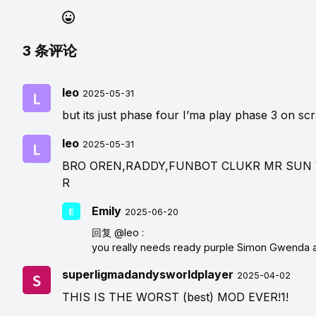
3
条评论
leo
2025-05-31
but its just phase four I’ma play phase 3 on sc
leo
2025-05-31
BRO OREN,RADDY,FUNBOT CLUKR MR SUN 
R
Emily
2025-06-20
回复
@leo
:
you really needs ready purple Simon Gwenda an
superligmadandysworldplayer
2025-04-02
THIS IS THE WORST (best) MOD EVER!1!