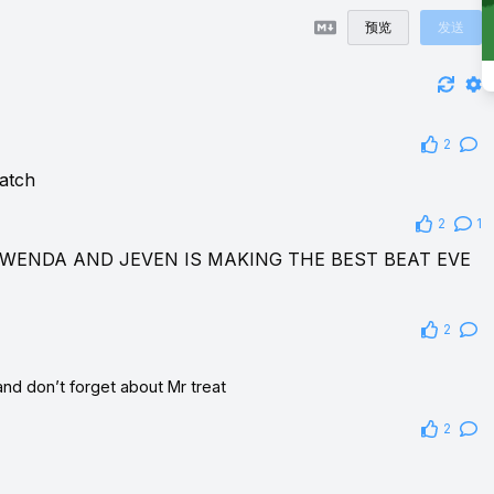
预览
发送
2
ratch
2
1
WENDA AND JEVEN IS MAKING THE BEST BEAT EVE
2
d don’t forget about Mr treat
2