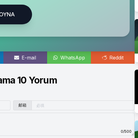
OYNA
E-mail
WhatsApp
Reddit
ama 10 Yorum
邮箱
0/500