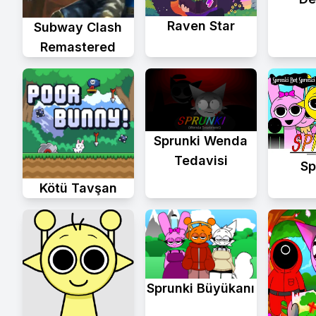
Raven Star
Subway Clash
Remastered
Sprunki Wenda
Tedavisi
Sp
Kötü Tavşan
Sprunki Büyükanı