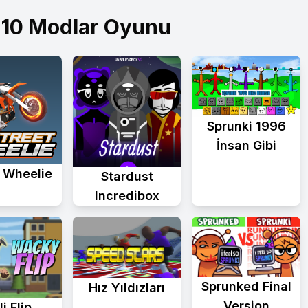
 10 Modlar Oyunu
Sprunki 1996
İnsan Gibi
 Wheelie
Stardust
Incredibox
Sprunked Final
Hız Yıldızları
Version
i Flip