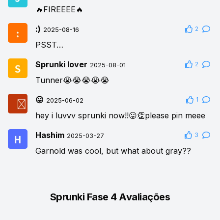
🔥FIREEEE🔥
:)
2
2025-08-16
PSST…
Sprunki lover
2
2025-08-01
Tunner😭😭😭😭😭
😛
1
2025-06-02
hey i luvvv sprunki now!!😛👏please pin meee
Hashim
3
2025-03-27
Garnold was cool, but what about gray??
Sprunki Fase 4 Avaliações