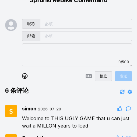
昵称
邮箱
0/500
预览
发送
6
条评论
simon
2026-07-20
Welcome to THIS UGLY GAME that u can just
wait a MILLON years to load