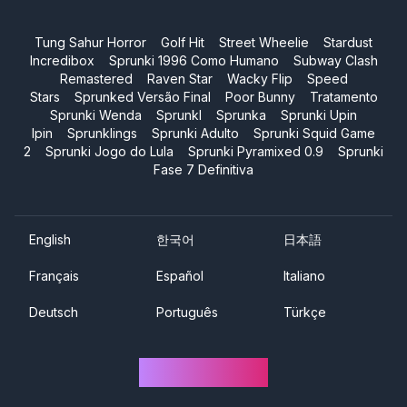
Tung Sahur Horror
Golf Hit
Street Wheelie
Stardust
Incredibox
Sprunki 1996 Como Humano
Subway Clash
Remastered
Raven Star
Wacky Flip
Speed
Stars
Sprunked Versão Final
Poor Bunny
Tratamento
Sprunki Wenda
Sprunkl
Sprunka
Sprunki Upin
Ipin
Sprunklings
Sprunki Adulto
Sprunki Squid Game
2
Sprunki Jogo do Lula
Sprunki Pyramixed 0.9
Sprunki
Fase 7 Definitiva
English
한국어
日本語
Français
Español
Italiano
Deutsch
Português
Türkçe
Sprunki One