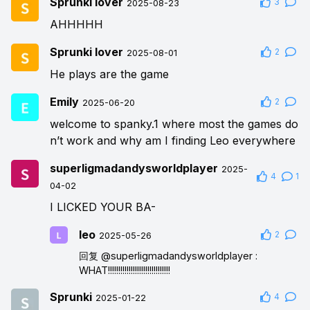
Sprunki lover
3
2025-08-23
AHHHHH
Sprunki lover
2
2025-08-01
He plays are the game
Emily
2
2025-06-20
welcome to spanky.1 where most the games do
n’t work and why am I finding Leo everywhere
superligmadandysworldplayer
2025-
4
1
04-02
I LICKED YOUR BA-
leo
2
2025-05-26
回复
@superligmadandysworldplayer
:
WHAT!!!!!!!!!!!!!!!!!!!!!!!!!!!!!!
Sprunki
4
2025-01-22