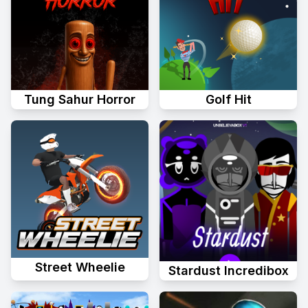
Tung Sahur Horror
Golf Hit
Street Wheelie
Stardust Incredibox