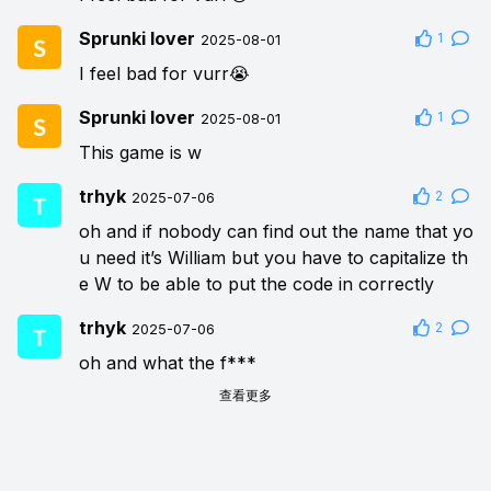
Sprunki lover
1
2025-08-01
I feel bad for vurr😭
Sprunki lover
1
2025-08-01
This game is w
trhyk
2
2025-07-06
oh and if nobody can find out the name that yo
u need it’s William but you have to capitalize th
e W to be able to put the code in correctly
trhyk
2
2025-07-06
oh and what the f***
查看更多