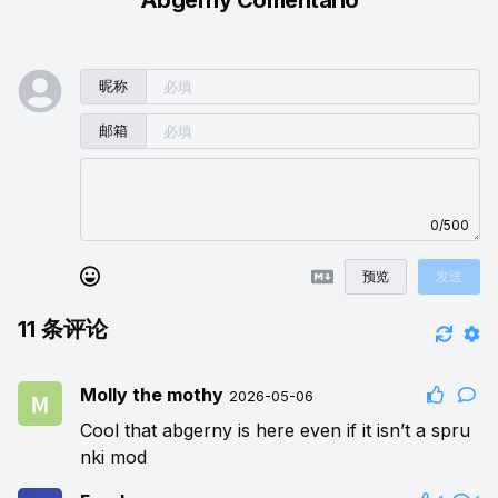
昵称
邮箱
0/500
预览
发送
11
条评论
Molly the mothy
2026-05-06
Cool that abgerny is here even if it isn’t a spru
nki mod