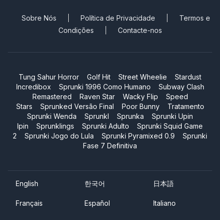
Sobre Nós
Política de Privacidade
Termos e
Condições
Contacte-nos
Tung Sahur Horror
Golf Hit
Street Wheelie
Stardust
Incredibox
Sprunki 1996 Como Humano
Subway Clash
Remastered
Raven Star
Wacky Flip
Speed
Stars
Sprunked Versão Final
Poor Bunny
Tratamento
Sprunki Wenda
Sprunkl
Sprunka
Sprunki Upin
Ipin
Sprunklings
Sprunki Adulto
Sprunki Squid Game
2
Sprunki Jogo do Lula
Sprunki Pyramixed 0.9
Sprunki
Fase 7 Definitiva
English
한국어
日本語
Français
Español
Italiano