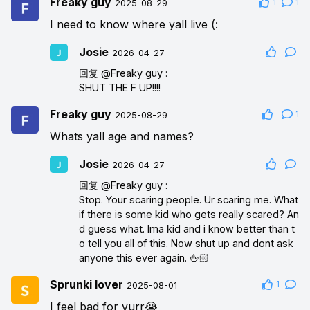
Freaky guy
1
1
2025-08-29
I need to know where yall live (:
Josie
2026-04-27
回复
@Freaky guy
:
SHUT THE F UP!!!!
Freaky guy
1
2025-08-29
Whats yall age and names?
Josie
2026-04-27
回复
@Freaky guy
:
Stop. Your scaring people. Ur scaring me. What
if there is some kid who gets really scared? An
d guess what. Ima kid and i know better than t
o tell you all of this. Now shut up and dont ask
anyone this ever again. 🖕🏻
Sprunki lover
1
2025-08-01
I feel bad for vurr😭