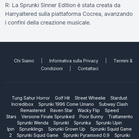
R: La Sprunki Sinner Edition è stata creata da
Harryaltered sulla piattaforma Cocrea, avanzando
i confini della creazione musicale.
Chi Siamo
Informativa sulla Privacy
Termini &
Condizioni
Contattaci
Tung Sahur Horror
Golf Hit
Street Wheelie
Stardust
Incredibox
Sprunki 1996 Come Umano
Subway Clash
Remastered
Raven Star
Wacky Flip
Speed
Stars
Versione Finale Sprunked
Poor Bunny
Trattamento
Sprunki Wenda
Sprunkl
Sprunka
Sprunki Upin
Ipin
Sprunklings
Sprunki Grown Up
Sprunki Squid Game
2
Sprunki Squid Game
Sprunki Pyramixed 0.9
Sprunki