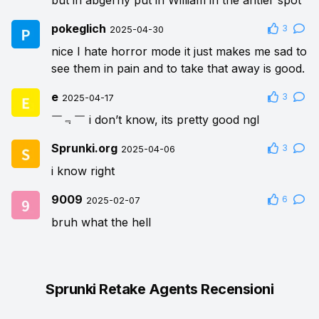
but in abgerny put in William in the antler spot
pokeglich
3
2025-04-30
nice I hate horror mode it just makes me sad to
see them in pain and to take that away is good.
e
3
2025-04-17
￣﹃￣ i don’t know, its pretty good ngl
Sprunki.org
3
2025-04-06
i know right
9009
6
2025-02-07
bruh what the hell
Sprunki Retake Agents Recensioni