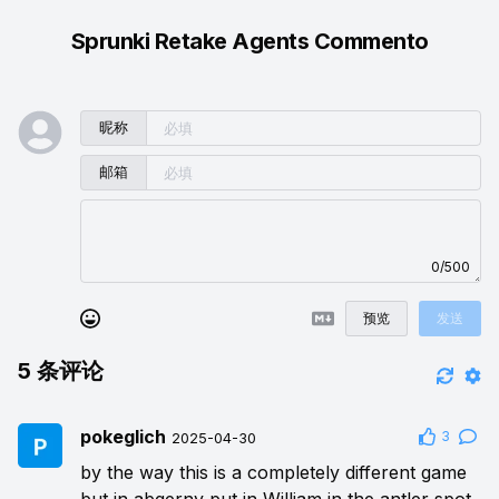
Sprunki Retake Agents Commento
昵称
邮箱
0/500
预览
发送
5
条评论
pokeglich
3
2025-04-30
by the way this is a completely different game