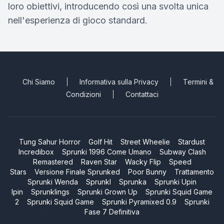
loro obiettivi, introducendo così una svolta unica
nell'esperienza di gioco standard.
Chi Siamo
Informativa sulla Privacy
Termini &
Condizioni
Contattaci
Tung Sahur Horror
Golf Hit
Street Wheelie
Stardust
Incredibox
Sprunki 1996 Come Umano
Subway Clash
Remastered
Raven Star
Wacky Flip
Speed
Stars
Versione Finale Sprunked
Poor Bunny
Trattamento
Sprunki Wenda
Sprunkl
Sprunka
Sprunki Upin
Ipin
Sprunklings
Sprunki Grown Up
Sprunki Squid Game
2
Sprunki Squid Game
Sprunki Pyramixed 0.9
Sprunki
Fase 7 Definitiva