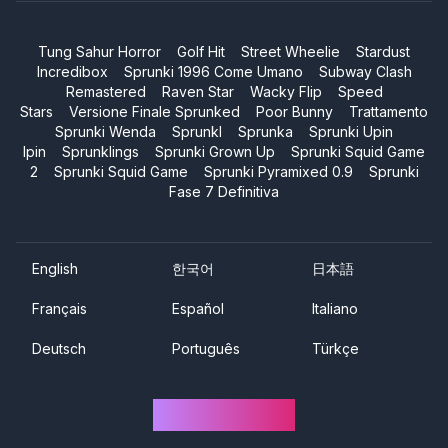
Tung Sahur Horror
Golf Hit
Street Wheelie
Stardust
Incredibox
Sprunki 1996 Come Umano
Subway Clash
Remastered
Raven Star
Wacky Flip
Speed
Stars
Versione Finale Sprunked
Poor Bunny
Trattamento
Sprunki Wenda
Sprunkl
Sprunka
Sprunki Upin
Ipin
Sprunklings
Sprunki Grown Up
Sprunki Squid Game
2
Sprunki Squid Game
Sprunki Pyramixed 0.9
Sprunki
Fase 7 Definitiva
English
한국어
日本語
Français
Español
Italiano
Deutsch
Português
Türkçe
Sprunki One