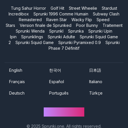
Tung Sahur Horror
Golf Hit
Street Wheelie
Stardust
Incredibox
Sprunki 1996 Comme Humain
Subway Clash
Remastered
Raven Star
Wacky Flip
Speed
Stars
Version finale de Sprunked
Poor Bunny
Traitement
Sprunki Wenda
Sprunkl
Sprunka
Sprunki Upin
Ipin
Sprunklings
Sprunki Adulte
Sprunki Squid Game
2
Sprunki Squid Game
Sprunki Pyramixed 0.9
Sprunki
Phase 7 Définitif
English
한국어
日本語
Français
Español
Italiano
Deutsch
Português
Türkçe
Sprunki One
© 2025
Sprunki.one
. All rights reserved.