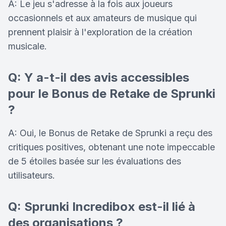
A: Le jeu s'adresse à la fois aux joueurs
occasionnels et aux amateurs de musique qui
prennent plaisir à l'exploration de la création
musicale.
Q: Y a-t-il des avis accessibles
pour le Bonus de Retake de Sprunki
?
A: Oui, le Bonus de Retake de Sprunki a reçu des
critiques positives, obtenant une note impeccable
de 5 étoiles basée sur les évaluations des
utilisateurs.
Q: Sprunki Incredibox est-il lié à
des organisations ?