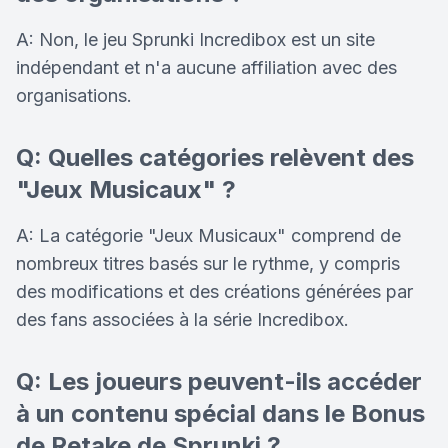
A: Non, le jeu Sprunki Incredibox est un site
indépendant et n'a aucune affiliation avec des
organisations.
Q: Quelles catégories relèvent des
"Jeux Musicaux" ?
A: La catégorie "Jeux Musicaux" comprend de
nombreux titres basés sur le rythme, y compris
des modifications et des créations générées par
des fans associées à la série Incredibox.
Q: Les joueurs peuvent-ils accéder
à un contenu spécial dans le Bonus
de Retake de Sprunki ?