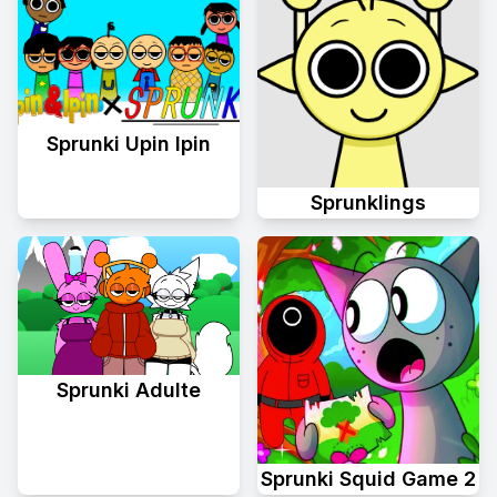
Sprunki Upin Ipin
Sprunklings
Sprunki Adulte
Sprunki Squid Game 2