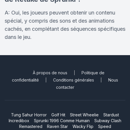
A: Oui, les joueurs peuvent obtenir un contenu
spécial, y compris des sons et des animations
cachés, en complétant des séquences spécifiques
dans le jeu.
À propos de nous
Politique de
confidentialité
Conditions générales
Nous
contacter
Tung Sahur Horror
Golf Hit
Street Wheelie
Stardust
Incredibox
Sprunki 1996 Comme Humain
Subway Clash
Remastered
Raven Star
Wacky Flip
Speed