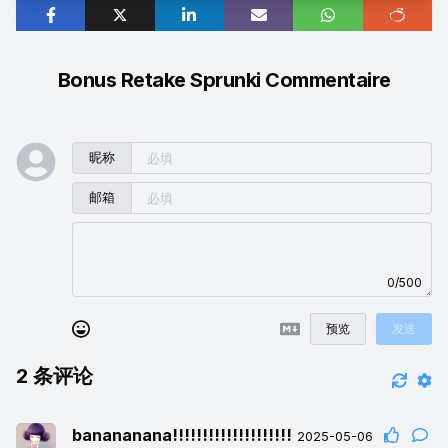
Bonus Retake Sprunki Commentaire
昵称
邮箱
0/500
预览
发送
2
条评论
banananana!!!!!!!!!!!!!!!!!!!!
2025-05-06