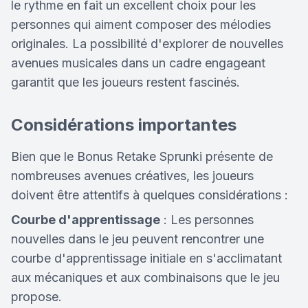
le rythme en fait un excellent choix pour les
personnes qui aiment composer des mélodies
originales. La possibilité d'explorer de nouvelles
avenues musicales dans un cadre engageant
garantit que les joueurs restent fascinés.
Considérations importantes
Bien que le Bonus Retake Sprunki présente de
nombreuses avenues créatives, les joueurs
doivent être attentifs à quelques considérations :
Courbe d'apprentissage
: Les personnes
nouvelles dans le jeu peuvent rencontrer une
courbe d'apprentissage initiale en s'acclimatant
aux mécaniques et aux combinaisons que le jeu
propose.