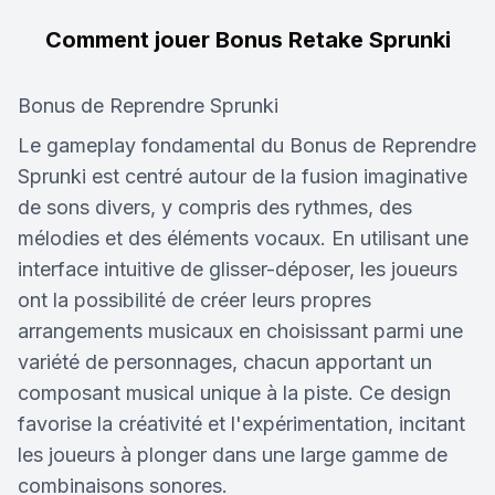
Comment jouer Bonus Retake Sprunki
Bonus de Reprendre Sprunki
Le gameplay fondamental du Bonus de Reprendre
Sprunki est centré autour de la fusion imaginative
de sons divers, y compris des rythmes, des
mélodies et des éléments vocaux. En utilisant une
interface intuitive de glisser-déposer, les joueurs
ont la possibilité de créer leurs propres
arrangements musicaux en choisissant parmi une
variété de personnages, chacun apportant un
composant musical unique à la piste. Ce design
favorise la créativité et l'expérimentation, incitant
les joueurs à plonger dans une large gamme de
combinaisons sonores.