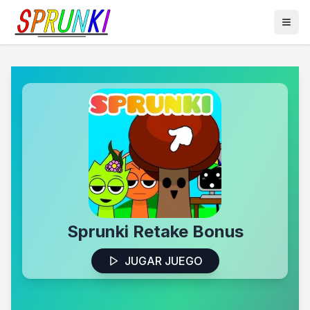
Sprunki Retake Bonus
JUGAR JUEGO