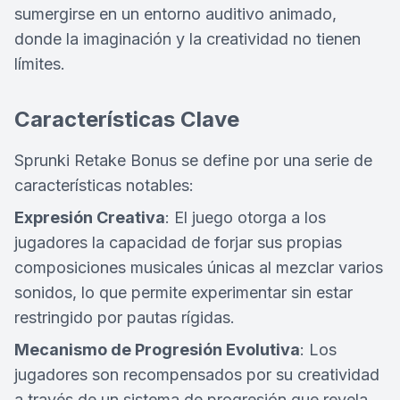
sumergirse en un entorno auditivo animado,
donde la imaginación y la creatividad no tienen
límites.
Características Clave
Sprunki Retake Bonus se define por una serie de
características notables:
Expresión Creativa
: El juego otorga a los
jugadores la capacidad de forjar sus propias
composiciones musicales únicas al mezclar varios
sonidos, lo que permite experimentar sin estar
restringido por pautas rígidas.
Mecanismo de Progresión Evolutiva
: Los
jugadores son recompensados por su creatividad
a través de un sistema de progresión que revela