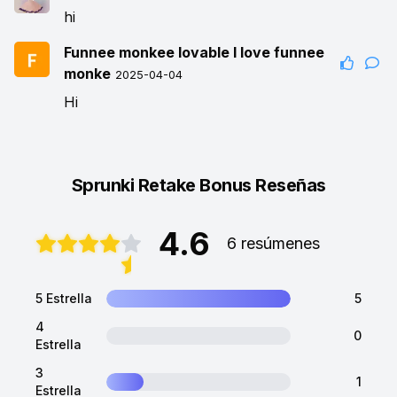
hi
Funnee monkee lovable I love funnee
monke
2025-04-04
Hi
Sprunki Retake Bonus Reseñas
4.6
6 resúmenes
5 Estrella
5
4
0
Estrella
3
1
Estrella