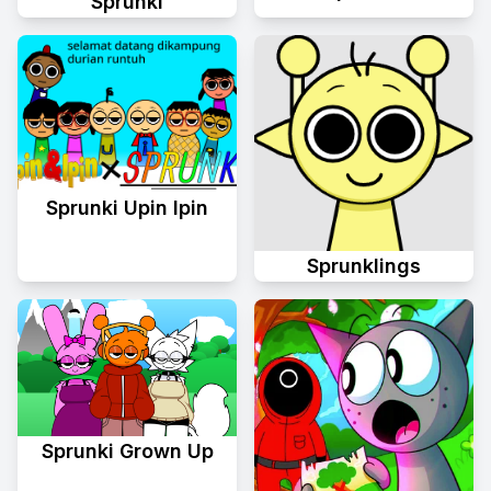
Sprunkl
Sprunki Upin Ipin
Sprunklings
Sprunki Grown Up