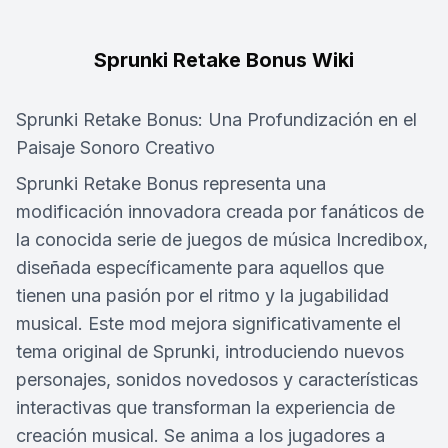
Sprunki Retake Bonus Wiki
Sprunki Retake Bonus: Una Profundización en el
Paisaje Sonoro Creativo
Sprunki Retake Bonus representa una
modificación innovadora creada por fanáticos de
la conocida serie de juegos de música Incredibox,
diseñada específicamente para aquellos que
tienen una pasión por el ritmo y la jugabilidad
musical. Este mod mejora significativamente el
tema original de Sprunki, introduciendo nuevos
personajes, sonidos novedosos y características
interactivas que transforman la experiencia de
creación musical. Se anima a los jugadores a