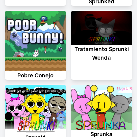
Sprunked
Tratamiento Sprunki
Wenda
Pobre Conejo
Sprunka