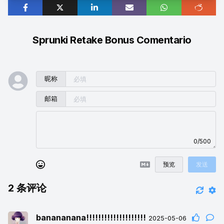
Sprunki Retake Bonus Comentario
昵称
邮箱
0/500
预览
发送
2
条评论
banananana!!!!!!!!!!!!!!!!!!!!
2025-05-06