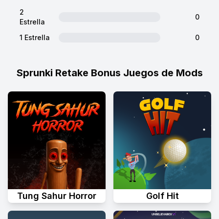
2
0
Estrella
1 Estrella
0
Sprunki Retake Bonus Juegos de Mods
Tung Sahur Horror
Golf Hit