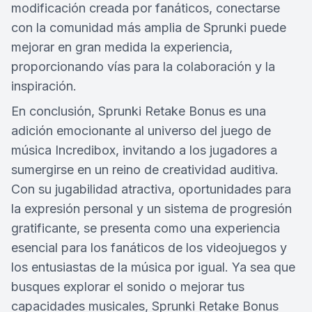
modificación creada por fanáticos, conectarse
con la comunidad más amplia de Sprunki puede
mejorar en gran medida la experiencia,
proporcionando vías para la colaboración y la
inspiración.
En conclusión, Sprunki Retake Bonus es una
adición emocionante al universo del juego de
música Incredibox, invitando a los jugadores a
sumergirse en un reino de creatividad auditiva.
Con su jugabilidad atractiva, oportunidades para
la expresión personal y un sistema de progresión
gratificante, se presenta como una experiencia
esencial para los fanáticos de los videojuegos y
los entusiastas de la música por igual. Ya sea que
busques explorar el sonido o mejorar tus
capacidades musicales, Sprunki Retake Bonus