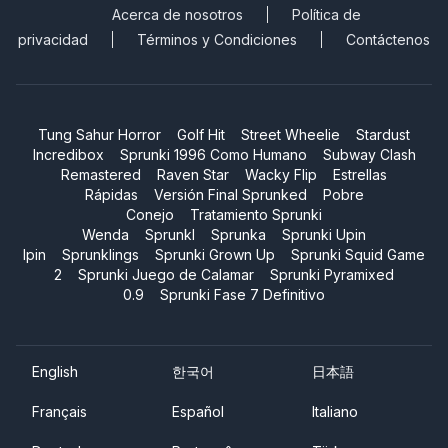
Acerca de nosotros
Política de
privacidad
Términos y Condiciones
Contáctenos
Tung Sahur Horror
Golf Hit
Street Wheelie
Stardust
Incredibox
Sprunki 1996 Como Humano
Subway Clash
Remastered
Raven Star
Wacky Flip
Estrellas
Rápidas
Versión Final Sprunked
Pobre
Conejo
Tratamiento Sprunki
Wenda
Sprunkl
Sprunka
Sprunki Upin
Ipin
Sprunklings
Sprunki Grown Up
Sprunki Squid Game
2
Sprunki Juego de Calamar
Sprunki Pyramixed
0.9
Sprunki Fase 7 Definitivo
English
한국어
日本語
Français
Español
Italiano