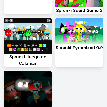
Sprunki Squid Game 2
Sprunki Pyramixed 0.9
Sprunki Juego de
Calamar