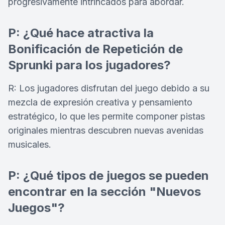
progresivamente intrincados para abordar.
P: ¿Qué hace atractiva la
Bonificación de Repetición de
Sprunki para los jugadores?
R: Los jugadores disfrutan del juego debido a su
mezcla de expresión creativa y pensamiento
estratégico, lo que les permite componer pistas
originales mientras descubren nuevas avenidas
musicales.
P: ¿Qué tipos de juegos se pueden
encontrar en la sección "Nuevos
Juegos"?