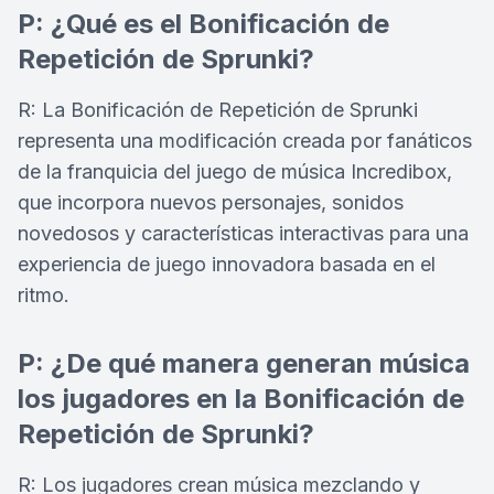
P: ¿Qué es el Bonificación de
Repetición de Sprunki?
R: La Bonificación de Repetición de Sprunki
representa una modificación creada por fanáticos
de la franquicia del juego de música Incredibox,
que incorpora nuevos personajes, sonidos
novedosos y características interactivas para una
experiencia de juego innovadora basada en el
ritmo.
P: ¿De qué manera generan música
los jugadores en la Bonificación de
Repetición de Sprunki?
R: Los jugadores crean música mezclando y