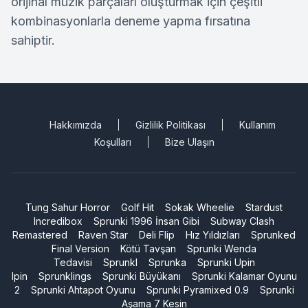
orijinal müzik parçaları oluşturmak için çeşitli
kombinasyonlarla deneme yapma fırsatına
sahiptir.
Hakkımızda
Gizlilik Politikası
Kullanım
Koşulları
Bize Ulaşın
Tung Sahur Horror
Golf Hit
Sokak Wheelie
Stardust
Incredibox
Sprunki 1996 İnsan Gibi
Subway Clash
Remastered
Raven Star
Deli Flip
Hız Yıldızları
Sprunked
Final Version
Kötü Tavşan
Sprunki Wenda
Tedavisi
Sprunkl
Sprunka
Sprunki Upin
Ipin
Sprunklings
Sprunki Büyükanı
Sprunki Kalamar Oyunu
2
Sprunki Ahtapot Oyunu
Sprunki Pyramixed 0.9
Sprunki
Aşama 7 Kesin