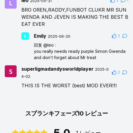
leo
2
1
2025-05-31
BRO OREN,RADDY,FUNBOT CLUKR MR SUN
WENDA AND JEVEN IS MAKING THE BEST B
EAT EVER
Emily
2
2025-06-20
回复
@leo
:
you really needs ready purple Simon Gwenda
and don’t forget about Mr treat
superligmadandysworldplayer
2025-0
2
4-02
THIS IS THE WORST (best) MOD EVER!1!
スプランキフェーズ10 レビュー
5.0
1 レビュー