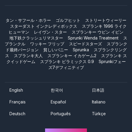
タン・サフール・ホラー
ゴルフヒット
ストリートウィーリー
スターダスト インクレディボックス
スプランキ 1996 ライク
ヒューマン
レイヴン・スター
スプランキー ウピン イピン
地下鉄クラッシュリマスター
Sprunki Wenda Treatment
ス
プランクル
ワッキー フリップ
スピードスターズ
スプランク
ド最終バージョン
貧しいバニー
Sprunka
スプランクリング
ス
スプランキ大人
スプランキー イカゲーム2
スプランキ ス
クイッドゲーム
スプランキ ピラミックス 0.9
Sprunkiフェー
ズ7デフィニティブ
English
한국어
日本語
Français
Español
Italiano
Deutsch
Português
Türkçe