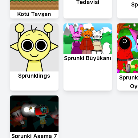
Tedavisi
Sp
Kötü Tavşan
Sprunki Büyükanı
Sprunklings
Sprunk
Oy
Sprunki Aşama 7