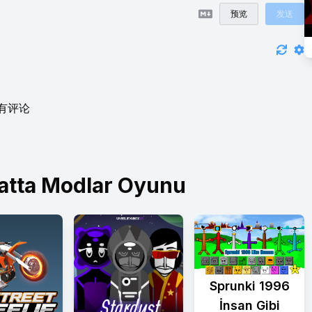
预览
发送
有评论
atta Modlar Oyunu
Sprunki 1996
İnsan Gibi