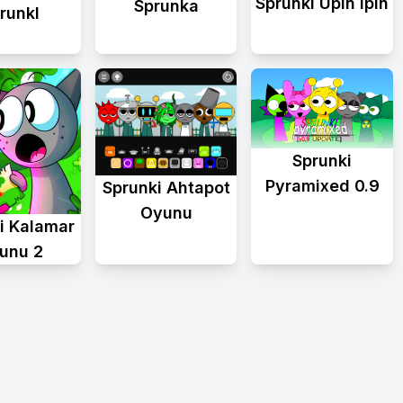
Sprunki Upin Ipin
Sprunka
runkl
Sprunki
Pyramixed 0.9
Sprunki Ahtapot
Oyunu
i Kalamar
unu 2