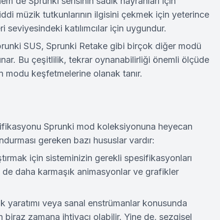
em de Sprunki serisinin sadık hayranları için
iddi müzik tutkunlarının ilgisini çekmek için yeterince
ri seviyesindeki katılımcılar için uygundur.
prunki SUS, Sprunki Retake gibi birçok diğer modü
nar. Bu çeşitlilik, tekrar oynanabilirliği önemli ölçüde
yan modu keşfetmelerine olanak tanır.
difikasyonu Sprunki mod koleksiyonuna heyecan
undurması gereken bazı hususlar vardır:
ştırmak için sisteminizin gerekli spesifikasyonları
e de daha karmaşık animasyonlar ve grafikler
üzik yaratımı veya sanal enstrümanlar konusunda
biraz zamana ihtiyacı olabilir. Yine de, sezgisel