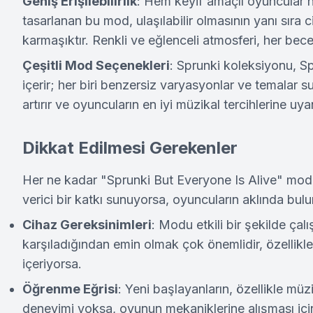
Geniş Erişilebilirlik
: Hem keyif amaçlı oyuncular h
tasarlanan bu mod, ulaşılabilir olmasının yanı sıra c
karmaşıktır. Renkli ve eğlenceli atmosferi, her bece
Çeşitli Mod Seçenekleri
: Sprunki koleksiyonu, S
içerir; her biri benzersiz varyasyonlar ve temalar su
artırır ve oyuncuların en iyi müzikal tercihlerine u
Dikkat Edilmesi Gerekenler
Her ne kadar "Sprunki But Everyone Is Alive" mo
verici bir katkı sunuyorsa, oyuncuların aklında bul
Cihaz Gereksinimleri
: Modu etkili bir şekilde çalı
karşıladığından emin olmak çok önemlidir, özellikl
içeriyorsa.
Öğrenme Eğrisi
: Yeni başlayanların, özellikle m
deneyimi yoksa, oyunun mekaniklerine alışması için 