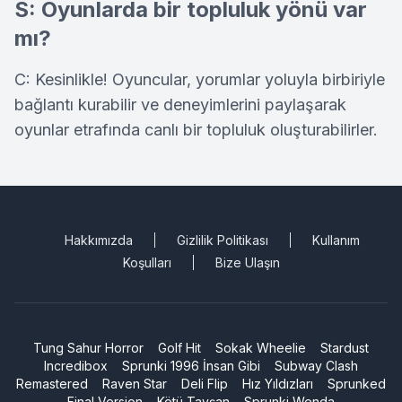
S: Oyunlarda bir topluluk yönü var
mı?
C: Kesinlikle! Oyuncular, yorumlar yoluyla birbiriyle
bağlantı kurabilir ve deneyimlerini paylaşarak
oyunlar etrafında canlı bir topluluk oluşturabilirler.
Hakkımızda
Gizlilik Politikası
Kullanım
Koşulları
Bize Ulaşın
Tung Sahur Horror
Golf Hit
Sokak Wheelie
Stardust
Incredibox
Sprunki 1996 İnsan Gibi
Subway Clash
Remastered
Raven Star
Deli Flip
Hız Yıldızları
Sprunked
Final Version
Kötü Tavşan
Sprunki Wenda