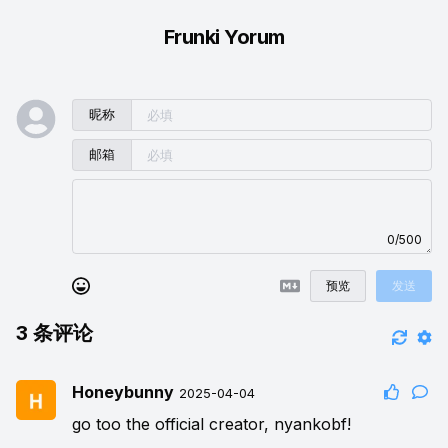
Frunki Yorum
昵称
邮箱
0/500
预览
发送
3
条评论
Honeybunny
2025-04-04
go too the official creator, nyankobf!