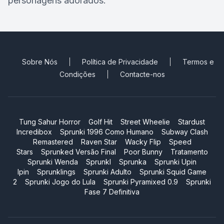
personagens adorados.
Sobre Nós
Política de Privacidade
Termos e
Condições
Contacte-nos
Tung Sahur Horror
Golf Hit
Street Wheelie
Stardust
Incredibox
Sprunki 1996 Como Humano
Subway Clash
Remastered
Raven Star
Wacky Flip
Speed
Stars
Sprunked Versão Final
Poor Bunny
Tratamento
Sprunki Wenda
Sprunkl
Sprunka
Sprunki Upin
Ipin
Sprunklings
Sprunki Adulto
Sprunki Squid Game
2
Sprunki Jogo do Lula
Sprunki Pyramixed 0.9
Sprunki
Fase 7 Definitiva