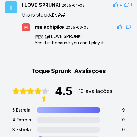
I LOVE SPRUNKI
4
1
2025-04-02
this is stupid💩😡😒
malachipike
2025-06-05
回复
@I LOVE SPRUNKI
:
Yes it is because you can’t play it
Toque Sprunki Avaliações
4.5
10 avaliações
5 Estrela
9
4 Estrela
0
3 Estrela
0