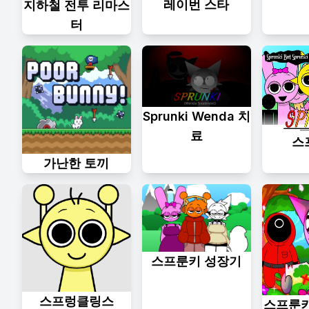
레이번 스타
지하철 전투 리마스
터
Sprunki Wenda 치
료
스
가난한 토끼
스프룬키 성장기
스프렁클링스
스프룬키