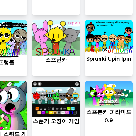
Sprunki Upin Ipin
스프런카
프렁클
스프룬키 피라미드
0.9
스푼키 오징어 게임
 스퀴드 게