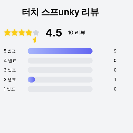
터치 스프unky 리뷰
4.5
10 리뷰
5 별표
9
4 별표
0
3 별표
0
2 별표
1
1 별표
0