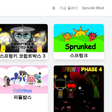
홈
지금 플레이
Sprunki Mod
스프렁크
스프렁키 코럽트박스 3
피들밥스