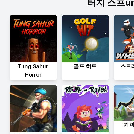
터치 스프un
Tung Sahur
골프 히트
스트
Horror
기괴한