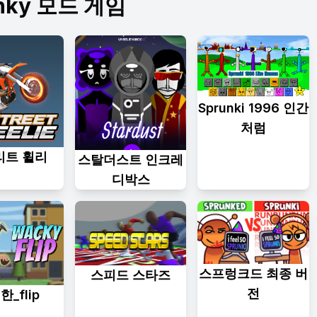
ky 모드 게임
Sprunki 1996 인간
처럼
리트 휠리
스탈더스트 인크레
디박스
스프렁크드 최종 버
스피드 스타즈
전
_flip