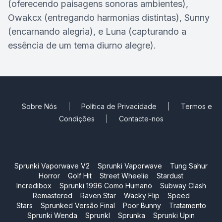
(oferecendo paisagens sonoras ambientes),
Owakcx (entregando harmonias distintas), Sunny
(encarnando alegria), e Luna (capturando a
essência de um tema diurno alegre).
Sobre Nós
Política de Privacidade
Termos e
Condições
Contacte-nos
Sprunki Vaporwave V2
Sprunki Vaporwave
Tung Sahur
Horror
Golf Hit
Street Wheelie
Stardust
Incredibox
Sprunki 1996 Como Humano
Subway Clash
Remastered
Raven Star
Wacky Flip
Speed
Stars
Sprunked Versão Final
Poor Bunny
Tratamento
Sprunki Wenda
Sprunkl
Sprunka
Sprunki Upin