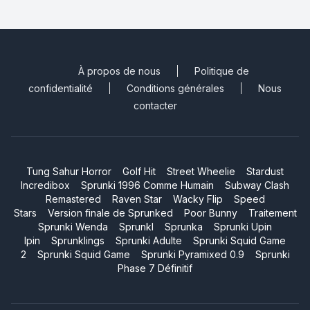
À propos de nous
Politique de
confidentialité
Conditions générales
Nous
contacter
Tung Sahur Horror
Golf Hit
Street Wheelie
Stardust
Incredibox
Sprunki 1996 Comme Humain
Subway Clash
Remastered
Raven Star
Wacky Flip
Speed
Stars
Version finale de Sprunked
Poor Bunny
Traitement
Sprunki Wenda
Sprunkl
Sprunka
Sprunki Upin
Ipin
Sprunklings
Sprunki Adulte
Sprunki Squid Game
2
Sprunki Squid Game
Sprunki Pyramixed 0.9
Sprunki
Phase 7 Définitif