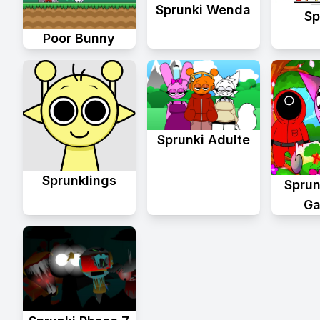
Sprunki Wenda
Sp
Poor Bunny
Sprunki Adulte
Sprunklings
Sprun
Ga