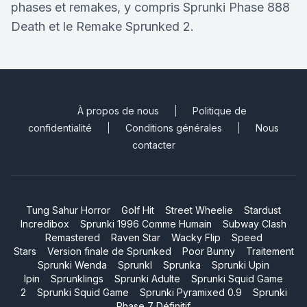
phases et remakes, y compris Sprunki Phase 888
Death et le Remake Sprunked 2.
À propos de nous
Politique de
confidentialité
Conditions générales
Nous
contacter
Tung Sahur Horror
Golf Hit
Street Wheelie
Stardust
Incredibox
Sprunki 1996 Comme Humain
Subway Clash
Remastered
Raven Star
Wacky Flip
Speed
Stars
Version finale de Sprunked
Poor Bunny
Traitement
Sprunki Wenda
Sprunkl
Sprunka
Sprunki Upin
Ipin
Sprunklings
Sprunki Adulte
Sprunki Squid Game
2
Sprunki Squid Game
Sprunki Pyramixed 0.9
Sprunki
Phase 7 Définitif