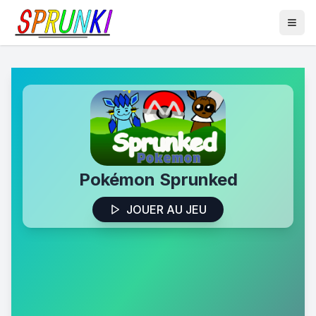
Pokémon Sprunked
JOUER AU JEU