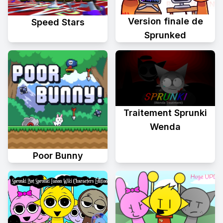
Version finale de
Speed Stars
Sprunked
Traitement Sprunki
Wenda
Poor Bunny