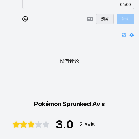
0/500
预览
发送
没有评论
Pokémon Sprunked Avis
3.0
2 avis