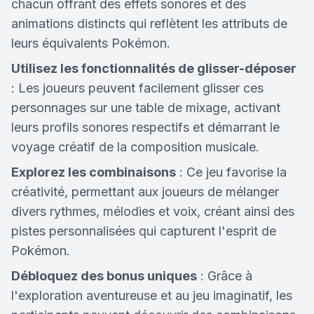
chacun offrant des effets sonores et des
animations distincts qui reflètent les attributs de
leurs équivalents Pokémon.
Utilisez les fonctionnalités de glisser-déposer
: Les joueurs peuvent facilement glisser ces
personnages sur une table de mixage, activant
leurs profils sonores respectifs et démarrant le
voyage créatif de la composition musicale.
Explorez les combinaisons
: Ce jeu favorise la
créativité, permettant aux joueurs de mélanger
divers rythmes, mélodies et voix, créant ainsi des
pistes personnalisées qui capturent l'esprit de
Pokémon.
Débloquez des bonus uniques
: Grâce à
l'exploration aventureuse et au jeu imaginatif, les