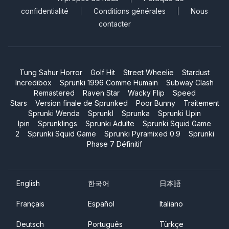
confidentialité
Conditions générales
Nous
contacter
Tung Sahur Horror
Golf Hit
Street Wheelie
Stardust
Incredibox
Sprunki 1996 Comme Humain
Subway Clash
Remastered
Raven Star
Wacky Flip
Speed
Stars
Version finale de Sprunked
Poor Bunny
Traitement
Sprunki Wenda
Sprunkl
Sprunka
Sprunki Upin
Ipin
Sprunklings
Sprunki Adulte
Sprunki Squid Game
2
Sprunki Squid Game
Sprunki Pyramixed 0.9
Sprunki
Phase 7 Définitif
English
한국어
日本語
Français
Español
Italiano
Deutsch
Português
Türkçe