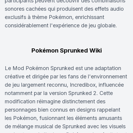
participants peuvent découvrir des combinaisons
sonores cachées qui produisent des effets audio
exclusifs à thème Pokémon, enrichissant
considérablement l'expérience de jeu globale.
Pokémon Sprunked Wiki
Le Mod Pokémon Sprunked est une adaptation
créative et dirigée par les fans de l'environnement
de jeu largement reconnu, Incredibox, influencée
notamment par la version Sprunked 2. Cette
modification réimagine distinctement des
personnages bien connus en designs rappelant
les Pokémon, fusionnant les éléments amusants
de mélange musical de Sprunked avec les visuels