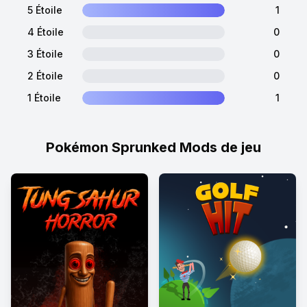
5 Étoile
1
4 Étoile
0
3 Étoile
0
2 Étoile
0
1 Étoile
1
Pokémon Sprunked Mods de jeu