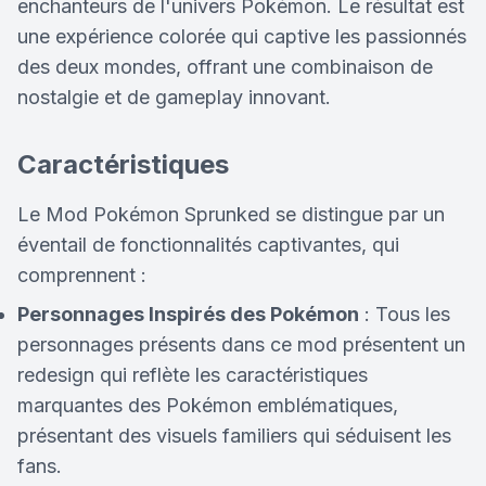
enchanteurs de l'univers Pokémon. Le résultat est
une expérience colorée qui captive les passionnés
des deux mondes, offrant une combinaison de
nostalgie et de gameplay innovant.
Caractéristiques
Le Mod Pokémon Sprunked se distingue par un
éventail de fonctionnalités captivantes, qui
comprennent :
Personnages Inspirés des Pokémon
: Tous les
personnages présents dans ce mod présentent un
redesign qui reflète les caractéristiques
marquantes des Pokémon emblématiques,
présentant des visuels familiers qui séduisent les
fans.