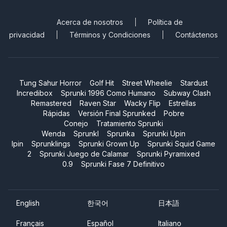
Acerca de nosotros
Política de
privacidad
Términos y Condiciones
Contáctenos
Tung Sahur Horror
Golf Hit
Street Wheelie
Stardust
Incredibox
Sprunki 1996 Como Humano
Subway Clash
Remastered
Raven Star
Wacky Flip
Estrellas
Rápidas
Versión Final Sprunked
Pobre
Conejo
Tratamiento Sprunki
Wenda
Sprunkl
Sprunka
Sprunki Upin
Ipin
Sprunklings
Sprunki Grown Up
Sprunki Squid Game
2
Sprunki Juego de Calamar
Sprunki Pyramixed
0.9
Sprunki Fase 7 Definitivo
English
한국어
日本語
Français
Español
Italiano