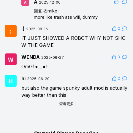
A
2025-12-06
回复
@mike
:
more like trash ass wifi, dummy
:)
2
2025-08-16
IT JUST SHOWED A ROBOT WHY NOT SHO
W THE GAME
WENDA
3
2025-06-27
OmG⌇●﹏●⌇
hi
2
2025-06-20
but also the game spunky adult mod is actually
way better than this
查看更多