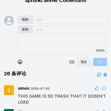
Sprunki Sinner Comentario
昵称
邮箱
0/500
预览
发送
26
条评论
simon
2026-07-20
THIS GAME IS SO TRASH THAT IT DOSEN’T
LOAD