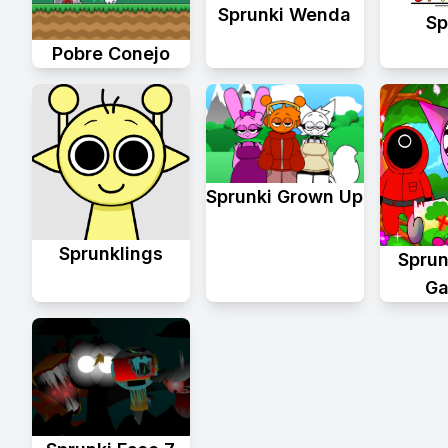
Sprunki Wenda
Sp
Pobre Conejo
Sprunki Grown Up
Sprunklings
Sprun
Ga