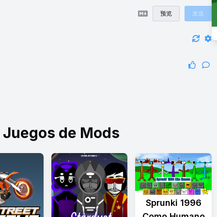
预览
发送
1 Juegos de Mods
Sprunki 1996
Como Humano