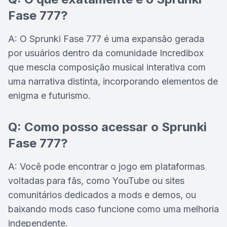
Fase 777?
A: O Sprunki Fase 777 é uma expansão gerada
por usuários dentro da comunidade Incredibox
que mescla composição musical interativa com
uma narrativa distinta, incorporando elementos de
enigma e futurismo.
Q: Como posso acessar o Sprunki
Fase 777?
A: Você pode encontrar o jogo em plataformas
voltadas para fãs, como YouTube ou sites
comunitários dedicados a mods e demos, ou
baixando mods caso funcione como uma melhoria
independente.