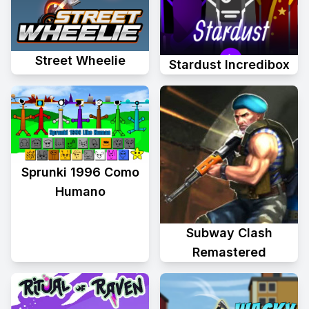
Street Wheelie
Stardust Incredibox
Sprunki 1996 Como
Humano
Subway Clash
Remastered