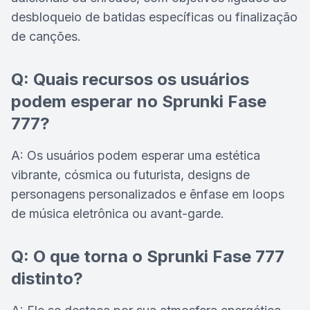
desbloqueio de batidas específicas ou finalização
de canções.
Q: Quais recursos os usuários
podem esperar no Sprunki Fase
777?
A: Os usuários podem esperar uma estética
vibrante, cósmica ou futurista, designs de
personagens personalizados e ênfase em loops
de música eletrônica ou avant-garde.
Q: O que torna o Sprunki Fase 777
distinto?