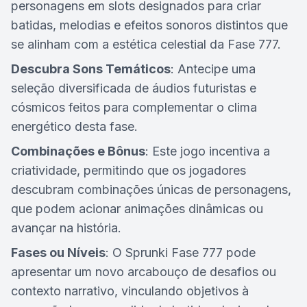
personagens em slots designados para criar
batidas, melodias e efeitos sonoros distintos que
se alinham com a estética celestial da Fase 777.
Descubra Sons Temáticos
: Antecipe uma
seleção diversificada de áudios futuristas e
cósmicos feitos para complementar o clima
energético desta fase.
Combinações e Bônus
: Este jogo incentiva a
criatividade, permitindo que os jogadores
descubram combinações únicas de personagens,
que podem acionar animações dinâmicas ou
avançar na história.
Fases ou Níveis
: O Sprunki Fase 777 pode
apresentar um novo arcabouço de desafios ou
contexto narrativo, vinculando objetivos à