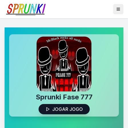
Sprunki Fase 777
JOGAR JOGO