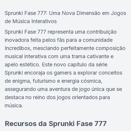
Sprunki Fase 777: Uma Nova Dimensão em Jogos
de Música Interativos
Sprunki Fase 777 representa uma contribuição
inovadora feita pelos fãs para a comunidade
Incredibox, mesclando perfeitamente composição
musical interativa com uma trama cativante e
apelo estético. Este novo capítulo da série
Sprunki encoraja os gamers a explorar conceitos
de enigma, futurismo e energia cósmica,
assegurando uma aventura de jogo única que se
destaca no reino dos jogos orientados para
música.
Recursos da Sprunki Fase 777