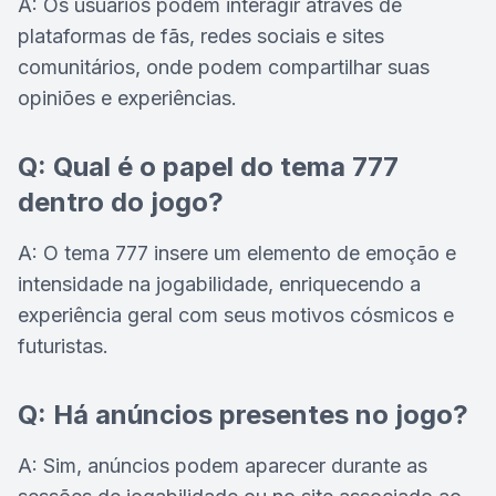
A: Os usuários podem interagir através de
plataformas de fãs, redes sociais e sites
comunitários, onde podem compartilhar suas
opiniões e experiências.
Q: Qual é o papel do tema 777
dentro do jogo?
A: O tema 777 insere um elemento de emoção e
intensidade na jogabilidade, enriquecendo a
experiência geral com seus motivos cósmicos e
futuristas.
Q: Há anúncios presentes no jogo?
A: Sim, anúncios podem aparecer durante as