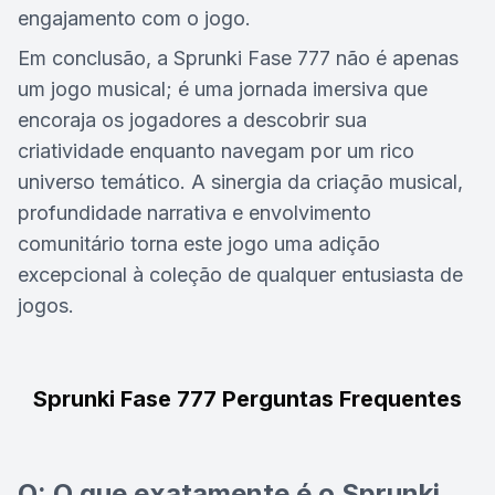
engajamento com o jogo.
Em conclusão, a Sprunki Fase 777 não é apenas
um jogo musical; é uma jornada imersiva que
encoraja os jogadores a descobrir sua
criatividade enquanto navegam por um rico
universo temático. A sinergia da criação musical,
profundidade narrativa e envolvimento
comunitário torna este jogo uma adição
excepcional à coleção de qualquer entusiasta de
jogos.
Sprunki Fase 777 Perguntas Frequentes
Q: O que exatamente é o Sprunki