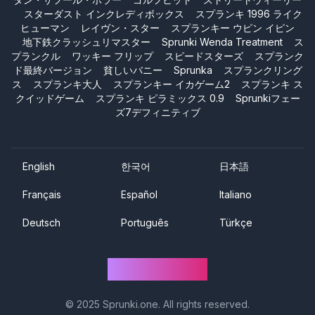
スターダスト インクレディボックス
スプランキ 1996 ライク
ヒューマン
レイヴン・スター
スプランキー ウピン イピン
地下鉄クラッシュリマスター
Sprunki Wenda Treatment
ス
プランクル
ワッキー フリップ
スピードスターズ
スプランク
ド最終バージョン
貧しいバニー
Sprunka
スプランクリング
ス
スプランキ大人
スプランキー イカゲーム2
スプランキ ス
クイッドゲーム
スプランキ ピラミックス 0.9
Sprunkiフェー
ズ7デフィニティブ
English
한국어
日本語
Français
Español
Italiano
Deutsch
Português
Türkçe
Sprunki One
© 2025
Sprunki.one
. All rights reserved.