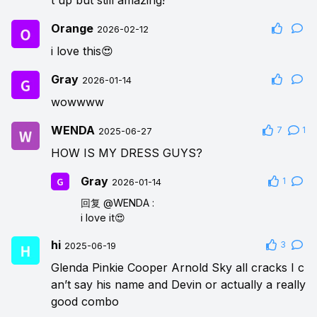
Orange
2026-02-12
i love this😍
Gray
2026-01-14
wowwww
WENDA
7
1
2025-06-27
HOW IS MY DRESS GUYS?
Gray
1
2026-01-14
回复
@WENDA
:
i love it😍
hi
3
2025-06-19
Glenda Pinkie Cooper Arnold Sky all cracks I c
an’t say his name and Devin or actually a really
good combo