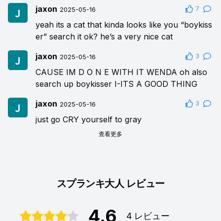
jaxon
7
2025-05-16
yeah its a cat that
kinda
looks like you “boykiss
er” search it ok? he’s a very nice cat
jaxon
3
2025-05-16
CAUSE IM D O N E WITH IT WENDA oh also
search up boykisser I-ITS A GOOD THING
jaxon
3
2025-05-16
just go
CRY
yourself to
gray
查看更多
スプランキ大人 レビュー
4.6
4 レビュー