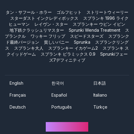
タン・サフール・ホラー
ゴルフヒット
ストリートウィーリー
スターダスト インクレディボックス
スプランキ 1996 ライク
ヒューマン
レイヴン・スター
スプランキー ウピン イピン
地下鉄クラッシュリマスター
Sprunki Wenda Treatment
ス
プランクル
ワッキー フリップ
スピードスターズ
スプランク
ド最終バージョン
貧しいバニー
Sprunka
スプランクリング
ス
スプランキ大人
スプランキー イカゲーム2
スプランキ ス
クイッドゲーム
スプランキ ピラミックス 0.9
Sprunkiフェー
ズ7デフィニティブ
English
한국어
日本語
Français
Español
Italiano
Deutsch
Português
Türkçe
Sprunki One