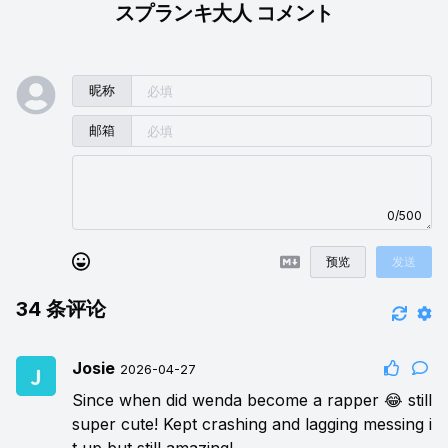
スプランキ大人 コメント
昵称
邮箱
0/500
预览
发送
34
条评论
Josie
2026-04-27
Since when did wenda become a rapper 😂 still
super cute! Kept crashing and lagging messing i
t up but still amazing!