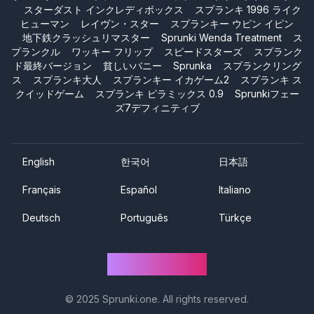
スターダスト インクレディボックス
スプランキ 1996 ライク
ヒューマン
レイヴン・スター
スプランキー ウピン イピン
地下鉄クラッシュリマスター
Sprunki Wenda Treatment
ス
プランクル
ワッキー フリップ
スピードスターズ
スプランク
ド最終バージョン
貧しいバニー
Sprunka
スプランクリング
ス
スプランキ大人
スプランキー イカゲーム2
スプランキ ス
クイッドゲーム
スプランキ ピラミックス 0.9
Sprunkiフェー
ズ7デフィニティブ
English
한국어
日本語
Français
Español
Italiano
Deutsch
Português
Türkçe
Sprunki One
© 2025
Sprunki.one
. All rights reserved.