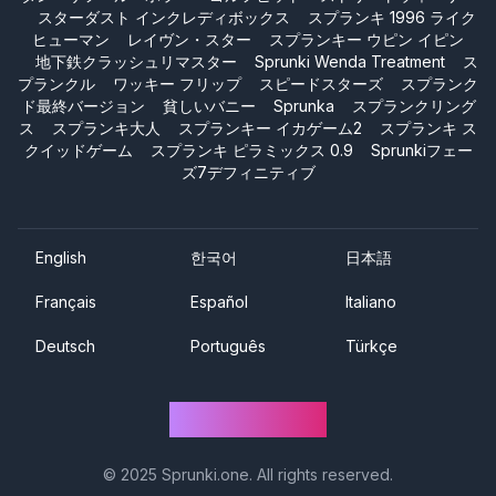
スターダスト インクレディボックス
スプランキ 1996 ライク
ヒューマン
レイヴン・スター
スプランキー ウピン イピン
地下鉄クラッシュリマスター
Sprunki Wenda Treatment
ス
プランクル
ワッキー フリップ
スピードスターズ
スプランク
ド最終バージョン
貧しいバニー
Sprunka
スプランクリング
ス
スプランキ大人
スプランキー イカゲーム2
スプランキ ス
クイッドゲーム
スプランキ ピラミックス 0.9
Sprunkiフェー
ズ7デフィニティブ
English
한국어
日本語
Français
Español
Italiano
Deutsch
Português
Türkçe
Sprunki One
© 2025
Sprunki.one
. All rights reserved.