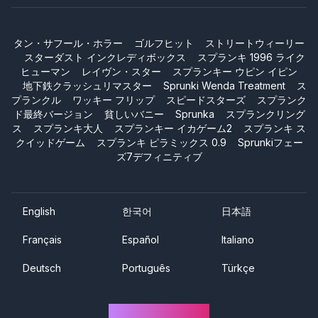
タン・サフール・ホラー
ゴルフヒット
ストリートウィーリー
スターダスト インクレディボックス
スプランキ 1996 ライク
ヒューマン
レイヴン・スター
スプランキー ウピン イピン
地下鉄クラッシュリマスター
Sprunki Wenda Treatment
ス
プランクル
ワッキー フリップ
スピードスターズ
スプランク
ド最終バージョン
貧しいバニー
Sprunka
スプランクリング
ス
スプランキ大人
スプランキー イカゲーム2
スプランキ ス
クイッドゲーム
スプランキ ピラミックス 0.9
Sprunkiフェー
ズ7デフィニティブ
English
한국어
日本語
Français
Español
Italiano
Deutsch
Português
Türkçe
Sprunki One