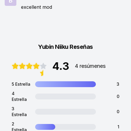
excellent mod
Yubin Niiku Reseñas
4.3
4 resúmenes
5 Estrella
3
4
0
Estrella
3
0
Estrella
2
1
Estrella