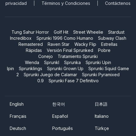
privacidad
Términos y Condiciones
Contáctenos
Tung Sahur Horror
Golf Hit
Street Wheelie
Stardust
Incredibox
Sprunki 1996 Como Humano
Subway Clash
Remastered
Raven Star
Wacky Flip
Estrellas
Rápidas
Versión Final Sprunked
Pobre
Conejo
Tratamiento Sprunki
Wenda
Sprunkl
Sprunka
Sprunki Upin
Ipin
Sprunklings
Sprunki Grown Up
Sprunki Squid Game
2
Sprunki Juego de Calamar
Sprunki Pyramixed
0.9
Sprunki Fase 7 Definitivo
English
한국어
日本語
Français
Español
Italiano
Deutsch
Português
Türkçe