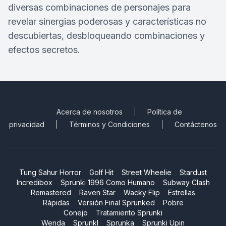
diversas combinaciones de personajes para
revelar sinergias poderosas y características no
descubiertas, desbloqueando combinaciones y
efectos secretos.
Acerca de nosotros
Política de
privacidad
Términos y Condiciones
Contáctenos
Tung Sahur Horror
Golf Hit
Street Wheelie
Stardust
Incredibox
Sprunki 1996 Como Humano
Subway Clash
Remastered
Raven Star
Wacky Flip
Estrellas
Rápidas
Versión Final Sprunked
Pobre
Conejo
Tratamiento Sprunki
Wenda
Sprunkl
Sprunka
Sprunki Upin