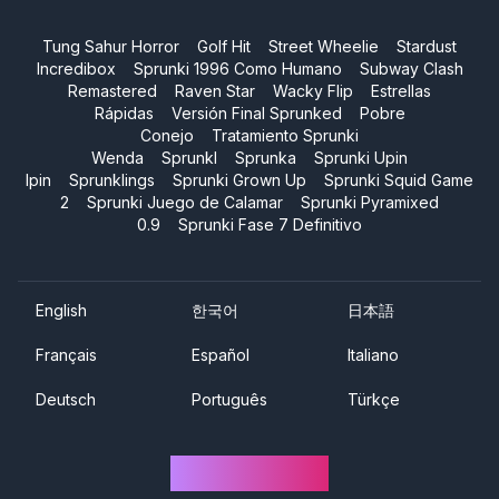
Tung Sahur Horror
Golf Hit
Street Wheelie
Stardust
Incredibox
Sprunki 1996 Como Humano
Subway Clash
Remastered
Raven Star
Wacky Flip
Estrellas
Rápidas
Versión Final Sprunked
Pobre
Conejo
Tratamiento Sprunki
Wenda
Sprunkl
Sprunka
Sprunki Upin
Ipin
Sprunklings
Sprunki Grown Up
Sprunki Squid Game
2
Sprunki Juego de Calamar
Sprunki Pyramixed
0.9
Sprunki Fase 7 Definitivo
English
한국어
日本語
Français
Español
Italiano
Deutsch
Português
Türkçe
Sprunki One