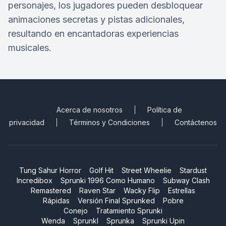
personajes, los jugadores pueden desbloquear
animaciones secretas y pistas adicionales,
resultando en encantadoras experiencias
musicales.
Acerca de nosotros
Política de
privacidad
Términos y Condiciones
Contáctenos
Tung Sahur Horror
Golf Hit
Street Wheelie
Stardust
Incredibox
Sprunki 1996 Como Humano
Subway Clash
Remastered
Raven Star
Wacky Flip
Estrellas
Rápidas
Versión Final Sprunked
Pobre
Conejo
Tratamiento Sprunki
Wenda
Sprunkl
Sprunka
Sprunki Upin