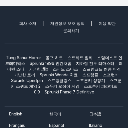
회사 소개
개인정보 보호 정책
이용 약관
문의하기
Tung Sahur Horror
골프 히트
스트리트 휠리
스탈더스트 인
크레디박스
Sprunki 1996 인간처럼
지하철 전투 리마스터
레
이번 스타
기괴한_flip
스피드 스타즈
스프렁크드 최종 버전
가난한 토끼
Sprunki Wenda 치료
스프렁클
스프런카
Sprunki Upin Ipin
스프렁클링스
스프룬키 성장기
스프룬
키 스퀴드 게임 2
스푼키 오징어 게임
스프룬키 피라미드
0.9
Sprunki Phase 7 Definitive
English
한국어
日本語
Français
Español
Italiano