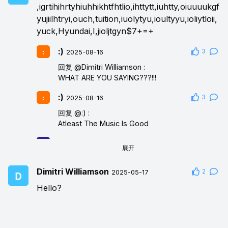
,igrtihihrtyhiuhhikhtfhtlio,ihttytt,iuhtty,oiuuuukgf
yujiilhtryi,ouch,tuition,iuolytyu,ioultyyu,ioliytloii,
yuck,Hyundai,I,jioljtgyn$7+=+
:)
3
2025-08-16
回复
@Dimitri Williamson
:
WHAT ARE YOU SAYING???!!!
:)
3
2025-08-16
回复
@:)
:
Atleast The Music Is Good
SprunkiOfWendyWenda
2025-09-
展开
12
Dimitri Williamson
回复
@Dimitri Williamson
:
2
2025-05-17
Bruh… WTF ARE YOU **** SAYIN BRO?!
Hello?
Jevin's girlfriend
2026-05-01
回复
@Dimitri Williamson
:
I get u dude :3 i do that in chats all the time